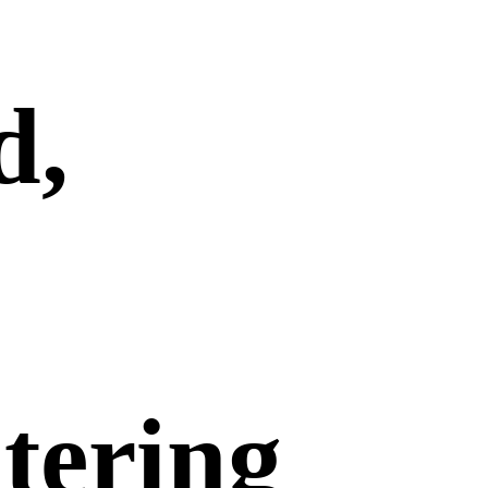
d,
tering